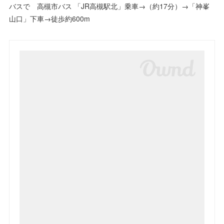
バスで 高槻市バス 「JR高槻駅北」乗車→（約17分）→「神峯
山口」下車→徒歩約600m